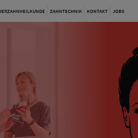
DERZAHNHEILKUNDE
ZAHNTECHNIK
KONTAKT
JOBS
ZAHNTECHNIK
ZAHNERSATZ