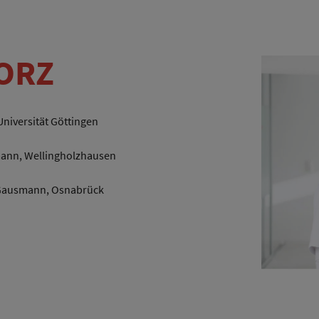
ORZ
niversität Göttingen
rmann, Wellingholzhausen
a Gausmann, Osnabrück