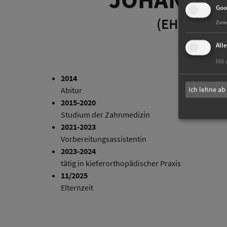
Goo
(EHEM. BÖ
Zwe
All
Mit 
2014
Ich lehne ab
Abitur
2015-2020
Studium der Zahnmedizin
2021-2023
Vorbereitungsassistentin
2023-2024
tätig in kieferorthopädischer Praxis
11/2025
Elternzeit