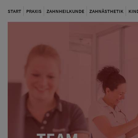
START
PRAXIS
ZAHNHEILKUNDE
ZAHNÄSTHETIK
KIN
PRAXIS
ZAHNHEILKUNDE
ZAHNÄSTHETIK
TEAM
PROPHYLAXE
BLEACHING
NEWS
PARODONTOSE
VENEERS
WURZELBEHANDLUNG
ALIGNER
ANGSTPATIENTEN
CEREC