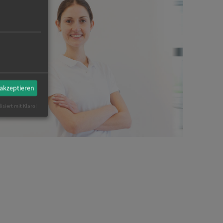
 akzeptieren
isiert mit Klaro!