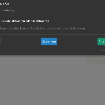
gle Ads
RGEL)
ck
:
Marketing
e Dienste aktivieren oder deaktivieren
diesem Schalter können Sie alle Dienste aktivieren oder deaktivieren.
Speichern
Alle
Real